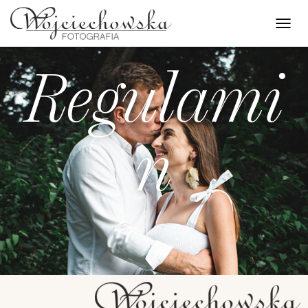
T
O
G
G
Regulami
L
E
N
A
V
n
I
G
A
T
I
O
N